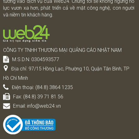
tưởng vào dịch vụ của Web24. Chúng tôi sẽ không ngừng nổ
lực vươn xa hơn, phát triển cả về mặt công nghệ, con người
và niềm tin khách hàng.
CÔNG TY TNHH THƯƠNG MẠI QUẢNG CÁO NHẬT NAM
M.S.D.N: 0304593577
Địa chỉ:
97/15 Hồng Lạc, Phường 10, Quận Tân Bình, TP
Hồ Chí Minh
Điện thoại:
(84.8) 3864 1235
Fax:
(84.8) 39 71 81 56
Email:
info@web24.vn