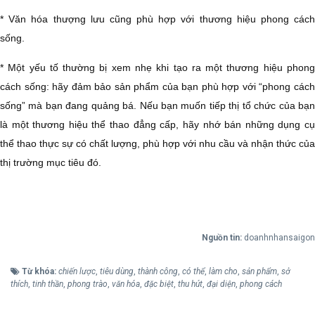
* Văn hóa thượng lưu cũng phù hợp với thương hiệu phong cách
sống.
* Một yếu tố thường bị xem nhẹ khi tạo ra một thương hiệu phong
cách sống: hãy đảm bảo sản phẩm của bạn phù hợp với “phong cách
sống” mà bạn đang quảng bá. Nếu bạn muốn tiếp thị tổ chức của bạn
là một thương hiệu thể thao đẳng cấp, hãy nhớ bán những dụng cụ
thể thao thực sự có chất lượng, phù hợp với nhu cầu và nhận thức của
thị trường mục tiêu đó.
Nguồn tin:
doanhnhansaigon
Từ khóa:
chiến lược
,
tiêu dùng
,
thành công
,
có thể
,
làm cho
,
sản phẩm
,
sở
thích
,
tinh thần
,
phong trào
,
văn hóa
,
đặc biệt
,
thu hút
,
đại diện
,
phong cách