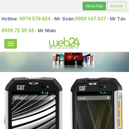
Đăng nhập
Đăng ký
0974 576 624
0903 167 037
Hotline:
- Mr. Đoàn
- Mr Tấn
0939 72 39 34
- Mr Nhân