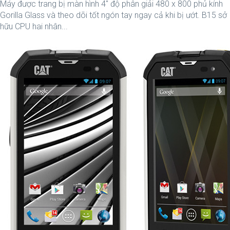
Máy được trang bị màn hình 4" độ phân giải 480 x 800 phủ kính
Gorilla Glass và theo dõi tốt ngón tay ngay cả khi bị ướt. B15 sở
hữu CPU hai nhân...