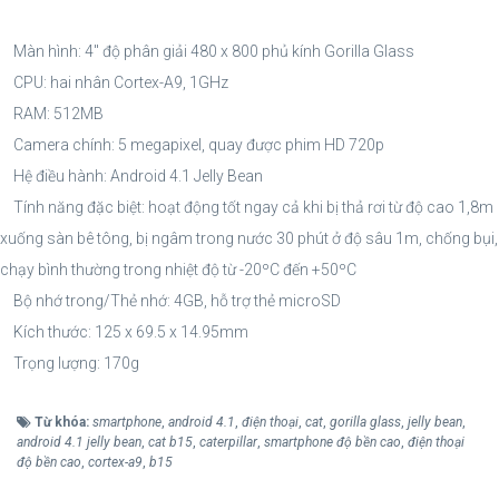
Màn hình: 4" độ phân giải 480 x 800 phủ kính Gorilla Glass
CPU: hai nhân Cortex-A9, 1GHz
RAM: 512MB
Camera chính: 5 megapixel, quay được phim HD 720p
Hệ điều hành: Android 4.1 Jelly Bean
Tính năng đặc biệt: hoạt động tốt ngay cả khi bị thả rơi từ độ cao 1,8m
xuống sàn bê tông, bị ngâm trong nước 30 phút ở độ sâu 1m, chống bụi,
chạy bình thường trong nhiệt độ từ -20ºC đến +50ºC
Bộ nhớ trong/Thẻ nhớ: 4GB, hỗ trợ thẻ microSD
Kích thước: 125 x 69.5 x 14.95mm
Trọng lượng: 170g
Từ khóa:
smartphone
,
android 4.1
,
điện thoại
,
cat
,
gorilla glass
,
jelly bean
,
android 4.1 jelly bean
,
cat b15
,
caterpillar
,
smartphone độ bền cao
,
điện thoại
độ bền cao
,
cortex-a9
,
b15