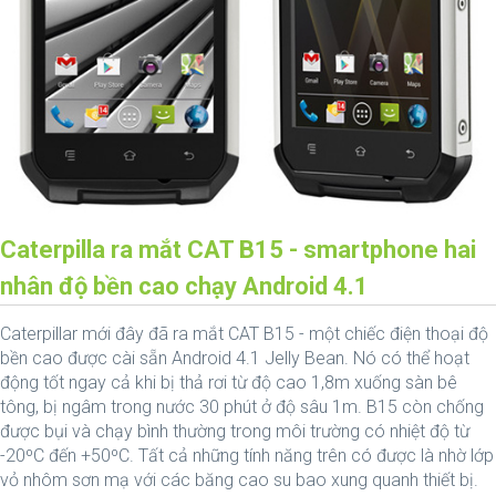
Caterpilla ra mắt CAT B15 - smartphone hai
nhân độ bền cao chạy Android 4.1
Caterpillar mới đây đã ra mắt CAT B15 - một chiếc điện thoại độ
bền cao được cài sẵn Android 4.1 Jelly Bean. Nó có thể hoạt
động tốt ngay cả khi bị thả rơi từ độ cao 1,8m xuống sàn bê
tông, bị ngâm trong nước 30 phút ở độ sâu 1m. B15 còn chống
được bụi và chạy bình thường trong môi trường có nhiệt độ từ
-20ºC đến +50ºC. Tất cả những tính năng trên có được là nhờ lớp
vỏ nhôm sơn mạ với các băng cao su bao xung quanh thiết bị.