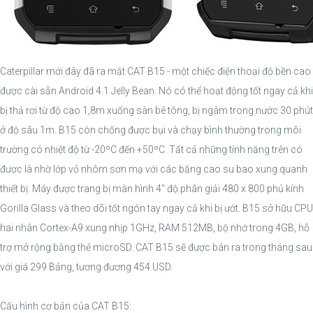
Caterpillar mới đây đã ra mắt CAT B15 - một chiếc điện thoại độ bền cao
được cài sẵn Android 4.1 Jelly Bean. Nó có thể hoạt động tốt ngay cả khi
bị thả rơi từ độ cao 1,8m xuống sàn bê tông, bị ngâm trong nước 30 phút
ở độ sâu 1m. B15 còn chống được bụi và chạy bình thường trong môi
trường có nhiệt độ từ -20ºC đến +50ºC. Tất cả những tính năng trên có
được là nhờ lớp vỏ nhôm sơn mạ với các băng cao su bao xung quanh
thiết bị. Máy được trang bị màn hình 4" độ phân giải 480 x 800 phủ kính
Gorilla Glass và theo dõi tốt ngón tay ngay cả khi bị ướt. B15 sở hữu CPU
hai nhân Cortex-A9 xung nhịp 1GHz, RAM 512MB, bộ nhớ trong 4GB, hỗ
trợ mở rộng bằng thẻ microSD. CAT B15 sẽ được bán ra trong tháng sau
với giá 299 Bảng, tương đương 454 USD.
Cấu hình cơ bản của CAT B15: