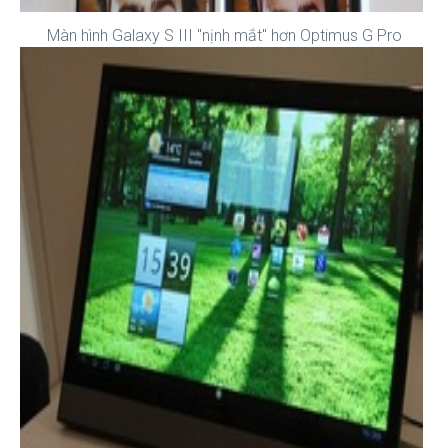
Màn hình Galaxy S III "nịnh mắt" hơn Optimus G Pro