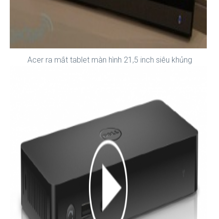
Acer ra mắt tablet màn hình 21,5 inch siêu khủng