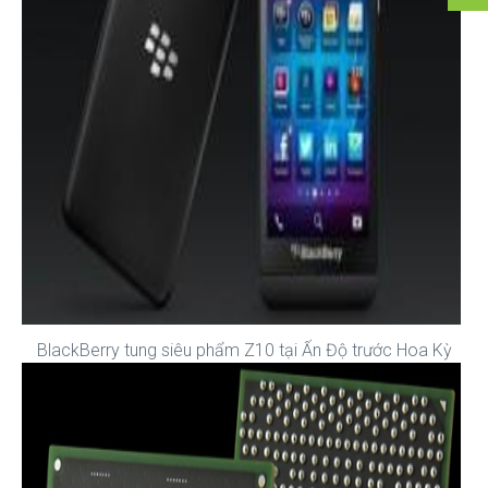
BlackBerry tung siêu phẩm Z10 tại Ấn Độ trước Hoa Kỳ