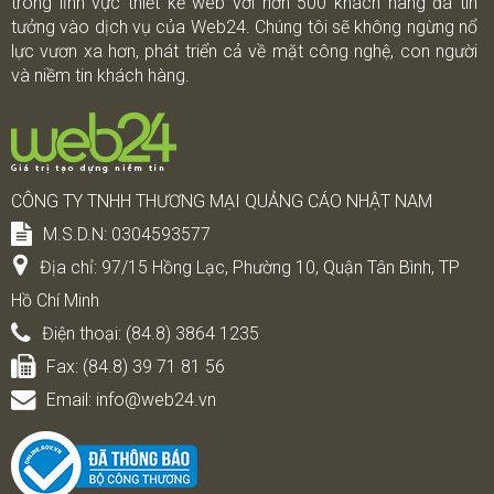
trong lĩnh vực thiết kế web với hơn 500 khách hàng đã tin
tưởng vào dịch vụ của Web24. Chúng tôi sẽ không ngừng nổ
lực vươn xa hơn, phát triển cả về mặt công nghệ, con người
và niềm tin khách hàng.
CÔNG TY TNHH THƯƠNG MẠI QUẢNG CÁO NHẬT NAM
M.S.D.N: 0304593577
Địa chỉ:
97/15 Hồng Lạc, Phường 10, Quận Tân Bình, TP
Hồ Chí Minh
Điện thoại:
(84.8) 3864 1235
Fax:
(84.8) 39 71 81 56
Email:
info@web24.vn