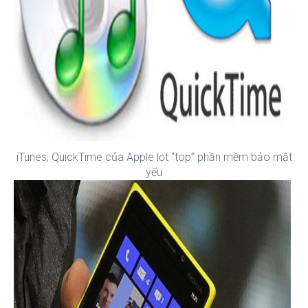
iTunes, QuickTime của Apple lọt “top” phần mềm bảo mật
yếu