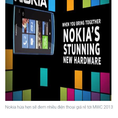
Nokia hứa hẹn sẽ đem nhiều điện thoại giá rẻ tới MWC 2013