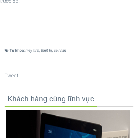
trước đó.
Từ khóa:
máy tính
,
thiết bị
,
cá nhân
Tweet
Khách hàng cùng lĩnh vực