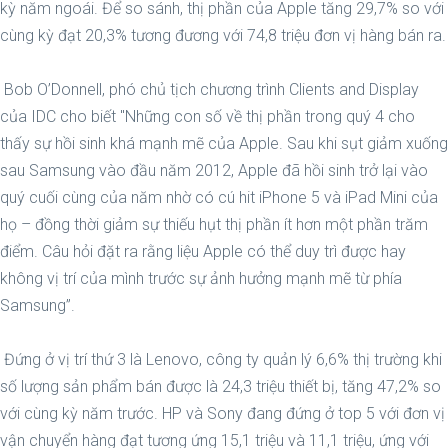
kỳ năm ngoái. Để so sánh, thị phần của Apple tăng 29,7% so với
cùng kỳ đạt 20,3% tương đương với 74,8 triệu đơn vị hàng bán ra.
Bob O’Donnell, phó chủ tịch chương trình Clients and Display
của IDC cho biết "Những con số về thị phần trong quý 4 cho
thấy sự hồi sinh khá mạnh mẽ của Apple. Sau khi sụt giảm xuống
sau Samsung vào đầu năm 2012, Apple đã hồi sinh trở lại vào
quý cuối cùng của năm nhờ có cú hit iPhone 5 và iPad Mini của
họ – đồng thời giảm sự thiếu hụt thị phần ít hơn một phần trăm
điểm. Câu hỏi đặt ra rằng liệu Apple có thể duy trì được hay
không vị trí của mình trước sự ảnh hưởng mạnh mẽ từ phía
Samsung”.
Đứng ở vị trí thứ 3 là Lenovo, công ty quản lý 6,6% thị trường khi
số lượng sản phẩm bán được là 24,3 triệu thiết bị, tăng 47,2% so
với cùng kỳ năm trước. HP và Sony đang đứng ở top 5 với đơn vị
vận chuyển hàng đạt tương ứng 15,1 triệu và 11,1 triệu, ứng với