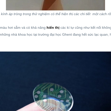
 kính áp tròng trong thử nghiệm có thể hiện thị các chi tiết một cách rõ
ó màu hơi sẫm và có khả năng
hiển thị
các kí tự cũng như kết nối không
n những nhà khoa học tại trường đại học Ghent đang hết sức lạc quan,