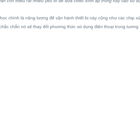
ẫn còn thiếu rất nhiều yếu tố để đưa chiếc kính áp tròng này vào sử d
học chính là năng lượng để vận hành thiết bị này cũng như các chip xử
chắc chắn nó sẽ thay đổi phương thức sử dụng điện thoại trong tương la