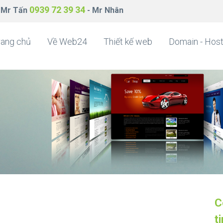
0939 72 39 34
 Mr Tấn
- Mr Nhân
rang chủ
Về Web24
Thiết kế web
Domain - Host
C
t