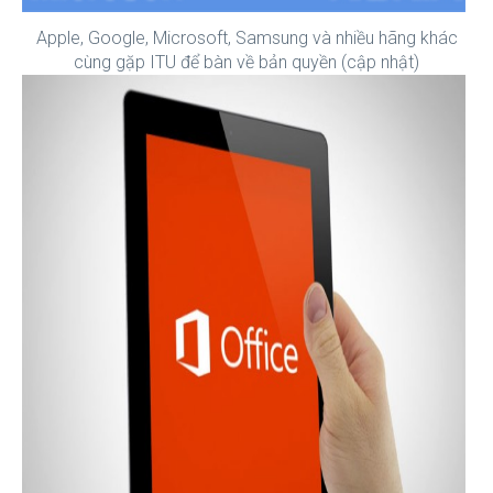
Apple, Google, Microsoft, Samsung và nhiều hãng khác
cùng gặp ITU để bàn về bản quyền (cập nhật)