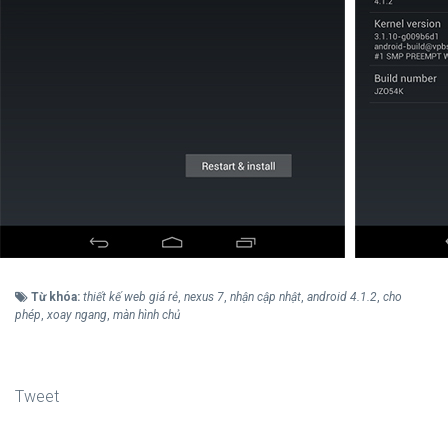
Từ khóa:
thiết kế web giá rẻ
,
nexus 7
,
nhận cập nhật
,
android 4.1.2
,
cho
phép
,
xoay ngang
,
màn hình chủ
Tweet