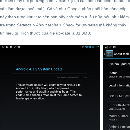
mỗi khi thay đổi phương cầm Nexus 7 (còn cài thêm launcher ngoài thì
vẫn làm được thoải mái). Có vẻ như Google phân phối bản nâng cấp
này theo từng khu vực nên bạn hãy chờ thêm ít lâu nữa nếu như kiểm
tra trong
Settings > About tablet > Check for up-dates
mà không thấy
tín hiệu gì. Kích thước của file up-date là 31,3MB.